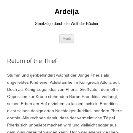
Zum
Inhalt
Ardeija
springen
Streifzüge durch die Welt der Bücher
Menü
Return of the Thief
Stumm und gehbehindert wächst der Junge Pheris als
ungeliebtes Kind einer Adelsfamilie im Königreich Attolia auf.
Doch als König Eugenides von Pheris‘ Großvater, dem oft in
Opposition zur Krone stehenden Baron Erondites, verlangt,
seinen Erben am Hof erziehen zu lassen, schickt Erondites
nicht seinen designierten Nachfolger Juridius, sondern Pheris
dorthin. Alle rechnen damit, dass der vermeintliche Tölpel
Pheris sich unbeliebt machen wird und vielleicht sogar aus
dem Weg geräumt werden kann. Doch der ehemalige Dieb