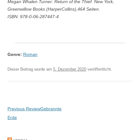
Megan Whalen Turner: Return of the Thief. New York,
Greenwillow Books (HarperCollins),464 Seiten.
ISBN: 978-0-06-287447-4
Genre:
Roman
Dieser Beitrag wurde am
5. Dezember 2020
veröffentlicht.
Beitragsnavigation
Previous Review
Gebrannte
Erde