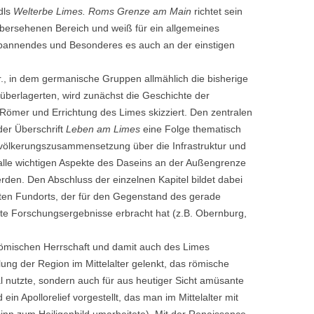
dls
Welterbe Limes. Roms Grenze am Main
richtet sein
übersehenen Bereich und weiß für ein allgemeines
Spannendes und Besonderes es auch an der einstigen
., in dem germanische Gruppen allmählich die bisherige
überlagerten, wird zunächst die Geschichte der
Römer und Errichtung des Limes skizziert. Den zentralen
der Überschrift
Leben am Limes
eine Folge thematisch
evölkerungszusammensetzung über die Infrastruktur und
g alle wichtigen Aspekte des Daseins an der Außengrenze
den. Den Abschluss der einzelnen Kapitel bildet dabei
ten Fundorts, der für den Gegenstand des gerade
te Forschungsergebnisse erbracht hat (z.B. Obernburg,
römischen Herrschaft und damit auch des Limes
klung der Region im Mittelalter gelenkt, das römische
l nutzte, sondern auch für aus heutiger Sicht amüsante
 ein Apollorelief vorgestellt, das man im Mittelalter mit