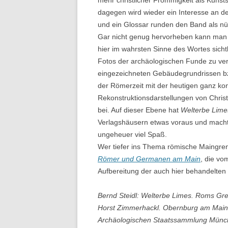
mehr christlicher Frömmigkeit als Kunst
dagegen wird wieder ein Interesse an der
und ein Glossar runden den Band als nü
Gar nicht genug hervorheben kann man da
hier im wahrsten Sinne des Wortes sicht
Fotos der archäologischen Funde zu ve
eingezeichneten Gebäudegrundrissen bz
der Römerzeit mit der heutigen ganz kon
Rekonstruktionsdarstellungen von Chris
bei. Auf dieser Ebene hat
Welterbe Lim
Verlagshäusern etwas voraus und macht
ungeheuer viel Spaß.
Wer tiefer ins Thema römische Maingren
Römer und Germanen am Main
, die vo
Aufbereitung der auch hier behandelten
Bernd Steidl: Welterbe Limes. Roms Gr
Horst Zimmerhackl. Obernburg am Main, 
Archäologischen Staatssammlung Münc