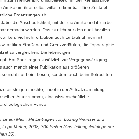
sinn zum Heiligenbild umarbeitete). Mit der Renaissance
 Antike um ihrer selbst willen erkennbar. Eine Zeittafel
tzliche Ergänzungen ab.
bei die Anschaulichkeit, mit der die Antike und ihr Erbe
bar gemacht werden. Das ist nicht nur den qualitätvollen
rdanken. Vielmehr erlauben auch Luftaufnahmen mit
w. antiken Straßen- und Grenzverläufen, die Topographie
kret zu vergleichen. Die lebendigen
toph Haußner tragen zusätzlich zur Vergegenwärtigung
es
auch manch einer Publikation aus größeren
 so nicht nur beim Lesen, sondern auch beim Betrachten
ze einsteigen möchte, findet in der Aufsatzsammlung
m selben Autor stammt, eine wissenschaftliche
 archäologischen Funde.
enze am Main. Mit Beiträgen von Ludwig Wamser und
Logo Verlag, 2008, 300 Seiten (Ausstellungskataloge der
hen 36).