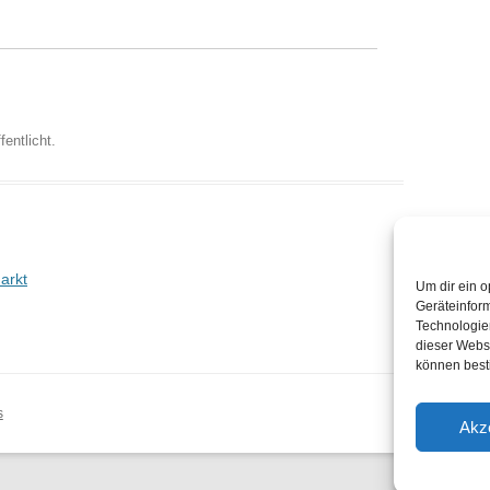
fentlicht.
arkt
Um dir ein o
Geräteinfor
Technologien
dieser Websi
können best
s
Akz