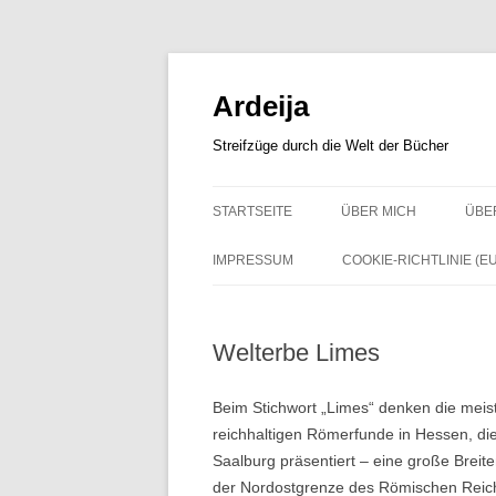
Zum
Inhalt
springen
Ardeija
Streifzüge durch die Welt der Bücher
STARTSEITE
ÜBER MICH
ÜBE
IMPRESSUM
COOKIE-RICHTLINIE (EU
Welterbe Limes
Beim Stichwort „Limes“ denken die meiste
reichhaltigen Römerfunde in Hessen, die
Saalburg präsentiert – eine große Breit
der Nordostgrenze des Römischen Reic