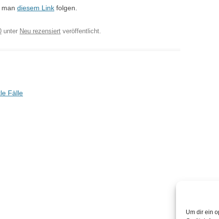
te man
diesem Link
folgen.
0
unter
Neu rezensiert
veröffentlicht.
le Fälle
Um dir ein o