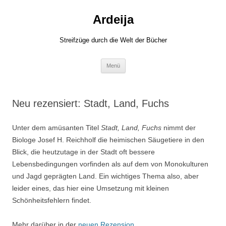
Zum
Inhalt
Ardeija
springen
Streifzüge durch die Welt der Bücher
Menü
Neu rezensiert: Stadt, Land, Fuchs
Unter dem amüsanten Titel
Stadt, Land, Fuchs
nimmt der
Biologe Josef H. Reichholf die heimischen Säugetiere in den
Blick, die heutzutage in der Stadt oft bessere
Lebensbedingungen vorfinden als auf dem von Monokulturen
und Jagd geprägten Land. Ein wichtiges Thema also, aber
leider eines, das hier eine Umsetzung mit kleinen
Schönheitsfehlern findet.
Mehr darüber in der
neuen Rezension
.