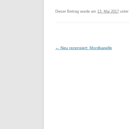
Dieser Beitrag wurde am
13. Mai 2017
unte
Beitragsnavigation
←
Neu rezensiert: Mordkapelle