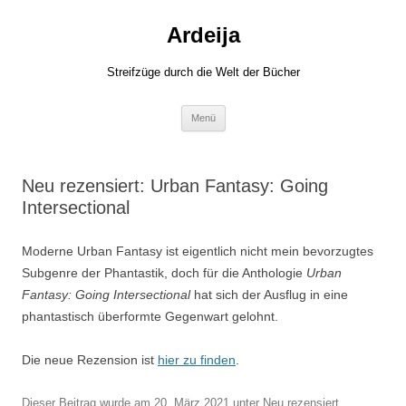
Zum
Inhalt
Ardeija
springen
Streifzüge durch die Welt der Bücher
Menü
Neu rezensiert: Urban Fantasy: Going
Intersectional
Moderne Urban Fantasy ist eigentlich nicht mein bevorzugtes
Subgenre der Phantastik, doch für die Anthologie
Urban
Fantasy: Going Intersectional
hat sich der Ausflug in eine
phantastisch überformte Gegenwart gelohnt.
Die neue Rezension ist
hier zu finden
.
Dieser Beitrag wurde am
20. März 2021
unter
Neu rezensiert