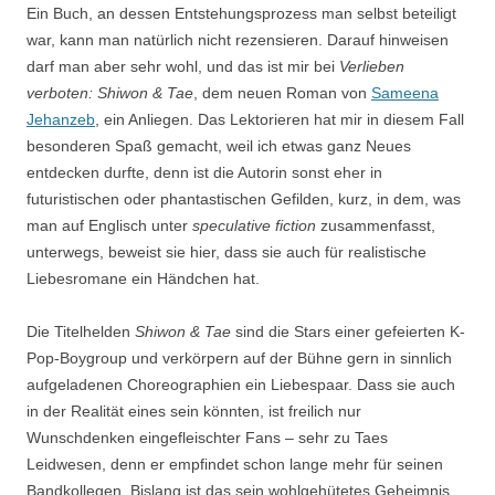
Ein Buch, an dessen Entstehungsprozess man selbst beteiligt
war, kann man natürlich nicht rezensieren. Darauf hinweisen
darf man aber sehr wohl, und das ist mir bei
Verlieben
verboten: Shiwon & Tae
, dem neuen Roman von
Sameena
Jehanzeb
, ein Anliegen. Das Lektorieren hat mir in diesem Fall
besonderen Spaß gemacht, weil ich etwas ganz Neues
entdecken durfte, denn ist die Autorin sonst eher in
futuristischen oder phantastischen Gefilden, kurz, in dem, was
man auf Englisch unter
speculative fiction
zusammenfasst,
unterwegs, beweist sie hier, dass sie auch für realistische
Liebesromane ein Händchen hat.
Die Titelhelden
Shiwon & Tae
sind die Stars einer gefeierten K-
Pop-Boygroup und verkörpern auf der Bühne gern in sinnlich
aufgeladenen Choreographien ein Liebespaar. Dass sie auch
in der Realität eines sein könnten, ist freilich nur
Wunschdenken eingefleischter Fans – sehr zu Taes
Leidwesen, denn er empfindet schon lange mehr für seinen
Bandkollegen. Bislang ist das sein wohlgehütetes Geheimnis,