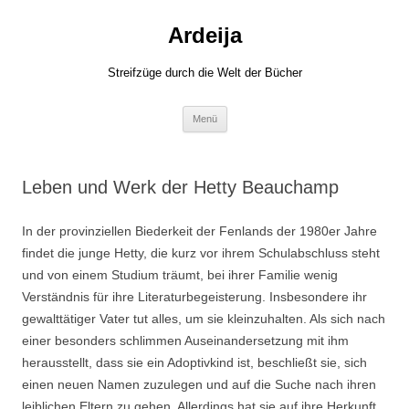
Zum
Inhalt
Ardeija
springen
Streifzüge durch die Welt der Bücher
Menü
Leben und Werk der Hetty Beauchamp
In der provinziellen Biederkeit der Fenlands der 1980er Jahre
findet die junge Hetty, die kurz vor ihrem Schulabschluss steht
und von einem Studium träumt, bei ihrer Familie wenig
Verständnis für ihre Literaturbegeisterung. Insbesondere ihr
gewalttätiger Vater tut alles, um sie kleinzuhalten. Als sich nach
einer besonders schlimmen Auseinandersetzung mit ihm
herausstellt, dass sie ein Adoptivkind ist, beschließt sie, sich
einen neuen Namen zuzulegen und auf die Suche nach ihren
leiblichen Eltern zu gehen. Allerdings hat sie auf ihre Herkunft